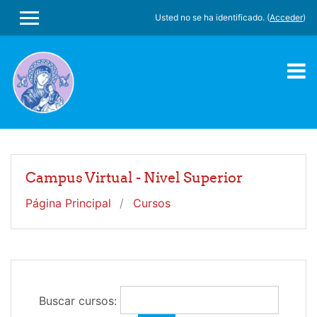
Salta al contenido principal
Usted no se ha identificado. (
Acceder
)
PANEL LATERAL
Campus Virtual - Nivel Superior
Página Principal
Cursos
Buscar cursos: