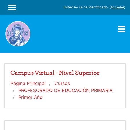
Salta al contenido principal
Usted no se ha identificado. (
Acceder
)
PANEL LATERAL
Campus Virtual - Nivel Superior
Página Principal
Cursos
PROFESORADO DE EDUCACIÓN PRIMARIA
Primer Año