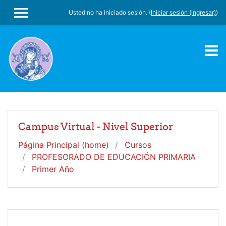
Saltar al contenido principal
Usted no ha iniciado sesión. (
Iniciar sesión (ingresar)
)
PÁNEL LATERAL
Campus Virtual - Nivel Superior
Página Principal (home)
Cursos
PROFESORADO DE EDUCACIÓN PRIMARIA
Primer Año