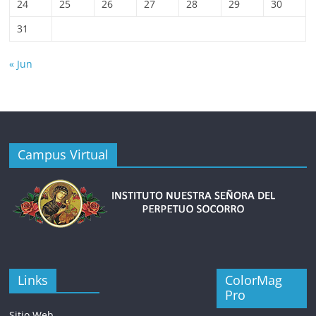
24
25
26
27
28
29
30
31
« Jun
Campus Virtual
Links
ColorMag
Pro
Sitio Web