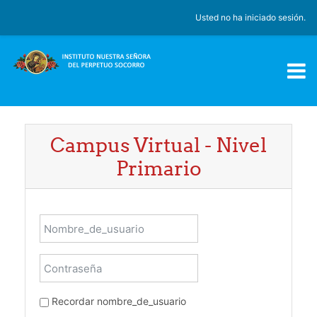
Saltar al contenido principal
Usted no ha iniciado sesión.
Campus Virtual - Nivel
Primario
Nombre_de_usuario
Contraseña
Recordar nombre_de_usuario