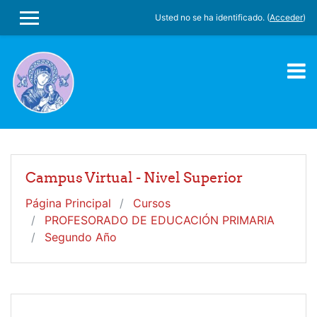
Salta al contenido principal
Usted no se ha identificado. (
Acceder
)
PANEL LATERAL
Campus Virtual - Nivel Superior
Página Principal
Cursos
PROFESORADO DE EDUCACIÓN PRIMARIA
Segundo Año