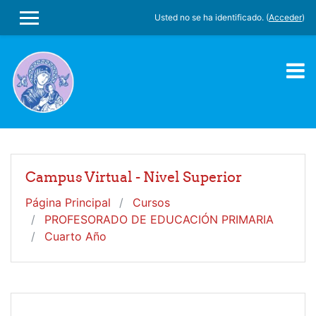
Salta al contenido principal
Usted no se ha identificado. (
Acceder
)
PANEL LATERAL
Campus Virtual - Nivel Superior
Página Principal
Cursos
PROFESORADO DE EDUCACIÓN PRIMARIA
Cuarto Año