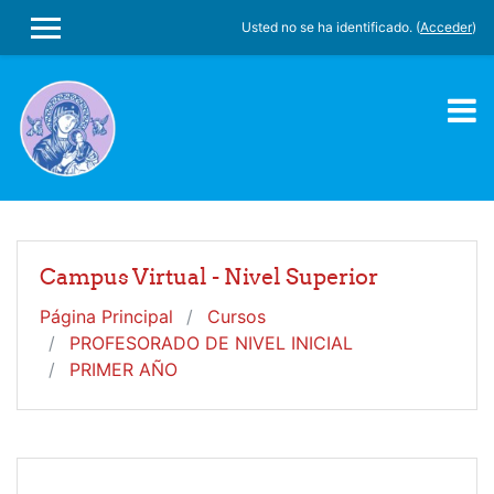
Salta al contenido principal
Usted no se ha identificado. (
Acceder
)
PANEL LATERAL
Campus Virtual - Nivel Superior
Página Principal
Cursos
PROFESORADO DE NIVEL INICIAL
PRIMER AÑO