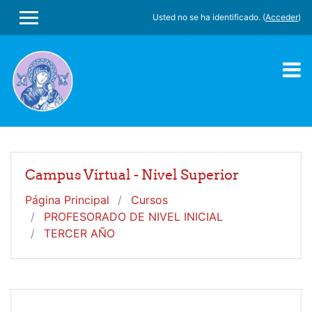
Salta al contenido principal
Usted no se ha identificado. (
Acceder
)
PANEL LATERAL
Campus Virtual - Nivel Superior
Página Principal
Cursos
PROFESORADO DE NIVEL INICIAL
TERCER AÑO