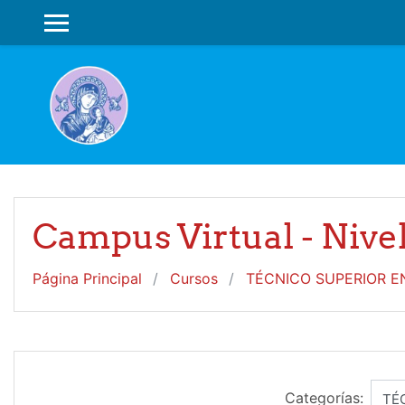
Salta al contenido principal
PANEL LATERAL
Campus Virtual - Nive
Página Principal
Cursos
TÉCNICO SUPERIOR E
Categorías: