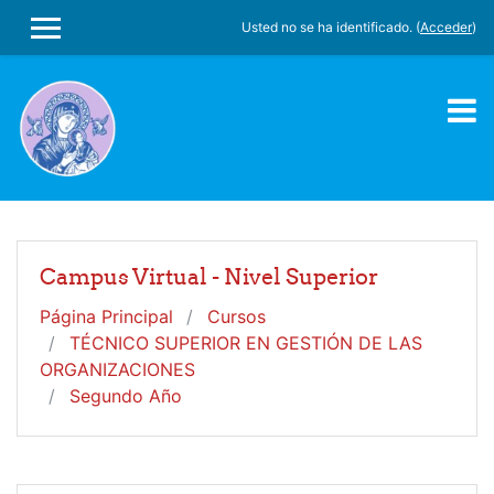
Salta al contenido principal
Usted no se ha identificado. (
Acceder
)
PANEL LATERAL
Campus Virtual - Nivel Superior
Página Principal
Cursos
TÉCNICO SUPERIOR EN GESTIÓN DE LAS
ORGANIZACIONES
Segundo Año