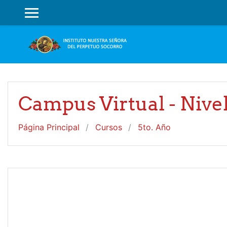
Salta al contenido principal
PANEL LATERAL
Campus Virtual - Nive
Página Principal
Cursos
5to. Año