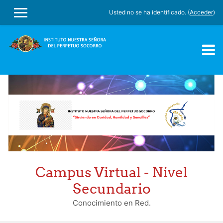
Usted no se ha identificado. (
Acceder
)
PANEL LATERAL
Salta al contenido principal
Campus Virtual - Nivel
Secundario
Conocimiento en Red.