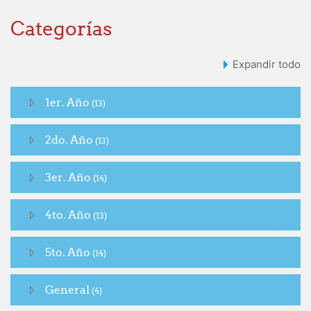
Categorías
Expandir todo
1er. Año
(13)
2do. Año
(13)
3er. Año
(14)
4to. Año
(13)
5to. Año
(14)
General
(4)