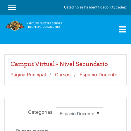
Salta al contenido principal
Usted no se ha identificado. (
Acceder
)
PANEL LATERAL
Campus Virtual - Nivel Secundario
Página Principal
Cursos
Espacio Docente
Categorías: