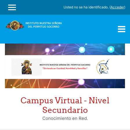
Usted no se ha identificado. (
Acceder
)
PANEL LATERAL
Salta al contenido principal
Campus Virtual - Nivel
Secundario
Conocimiento en Red.