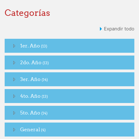
Categorías
Expandir todo
1er. Año
(13)
2do. Año
(13)
3er. Año
(14)
4to. Año
(13)
5to. Año
(14)
General
(4)